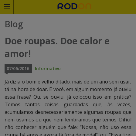
Rodoviariaonline
Blog
I
I
Doe roupas. Doe calor e
n
n
amor!
s
s
i
i
07/06/2016
Informativo
r
r
Já dizia o bom e velho ditado: mais de um ano sem usar,
tá na hora de doar. E você, em algum momento já ouviu
a
a
essa frase? Ou, se ouviu, já colocou isso em prática?
o
o
Temos tantas coisas guardadas que, às vezes,
acumulamos desnecessariamente algumas roupas que
n
n
nem usamos ou que nem lembramos que temos. Difícil
o
o
não conhecer alguém que fale: “Nossa, não uso essa
roupa há anos e agora tá fora de moda!”, ou, “Essa tirei