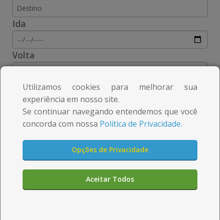
m
m
e
e
Ida
d
d
Volta
a
a
c
c
Utilizamos cookies para melhorar sua
i
i
experiência em nosso site.
Se continuar navegando entendemos que você
d
d
concorda com nossa
Política de Privacidade.
a
a
d
d
Opções de Privacidade
e
e
Aqui você pode
Aceitar Todos
n
n
comprar rápido e seguro
a
a