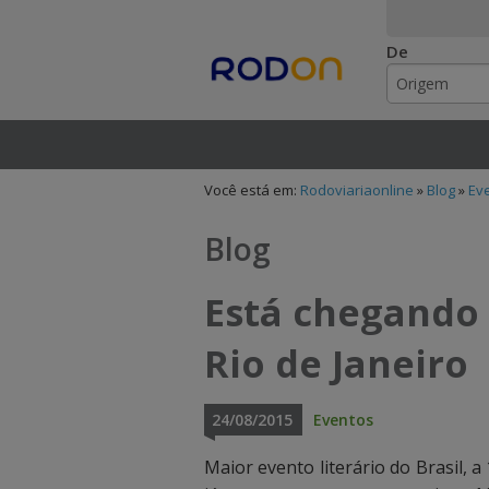
De
Rodoviariaonlin
I
I
n
n
Você está em:
Rodoviariaonline
»
Blog
»
Ev
s
s
i
i
Blog
r
r
Está chegando 
a
a
Rio de Janeiro
o
o
n
n
24/08/2015
Eventos
o
o
Maior evento literário do Brasil, a