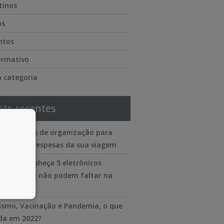
tinos
as
ntos
ormativo
 categoria
sts recentes
lataformas de organização para
trolar as despesas da sua viagem
 viajar? Conheça 5 eletrônicos
enciais que não podem faltar na
 mala
ismo, Vacinação e Pandemia, o que
a em 2022?