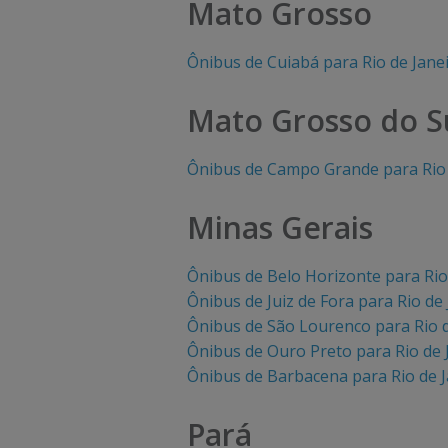
Mato Grosso
õ
õ
Ônibus de Cuiabá para Rio de Jane
e
e
s
s
Mato Grosso do S
d
d
Ônibus de Campo Grande para Rio 
i
i
Minas Gerais
s
s
p
p
Ônibus de Belo Horizonte para Rio
o
o
Ônibus de Juiz de Fora para Rio de
Ônibus de São Lourenco para Rio d
n
n
Ônibus de Ouro Preto para Rio de 
í
í
Ônibus de Barbacena para Rio de J
v
v
Pará