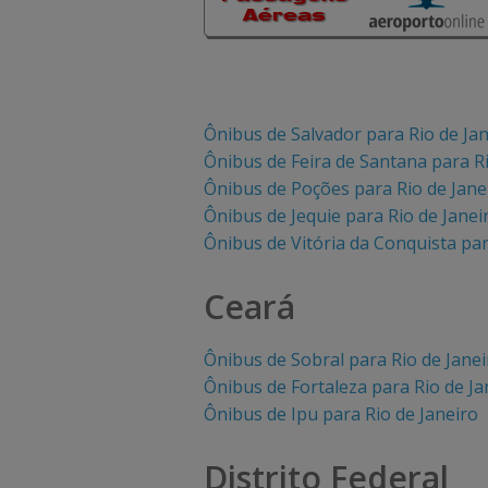
a
a
c
c
i
i
Ônibus de Salvador para Rio de Ja
m
m
Ônibus de Feira de Santana para Ri
a
a
Ônibus de Poções para Rio de Jane
Ônibus de Jequie para Rio de Janei
p
p
Ônibus de Vitória da Conquista par
a
a
Ceará
r
r
a
a
Ônibus de Sobral para Rio de Janei
Ônibus de Fortaleza para Rio de Ja
v
v
Ônibus de Ipu para Rio de Janeiro
i
i
Distrito Federal
s
s