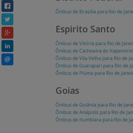
u
u
Ônibus de Brasília para Rio de Jane
a
a
Espirito Santo
l
l
i
i
Ônibus de Vitória para Rio de Jane
Ônibus de Cachoeira do Itapemirim
z
z
Ônibus de Vila Velha para Rio de J
a
a
Ônibus de Guarapari para Rio de J
Ônibus de Piúma para Rio de Janei
r
r
a
a
Goias
s
s
Ônibus de Goiânia para Rio de Jane
o
o
Ônibus de Anápolis para Rio de Ja
Ônibus de Itumbiara para Rio de J
p
p
ç
ç