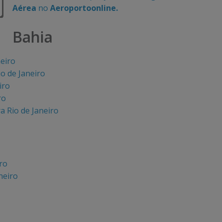
Aérea
no
Aeroportoonline.
Bahia
neiro
o de Janeiro
iro
ro
a Rio de Janeiro
ro
neiro