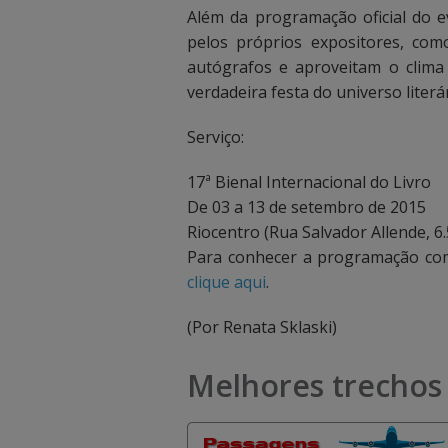
c
c
Além da programação oficial do 
pelos próprios expositores, com
a
a
autógrafos e aproveitam o clima
i
i
verdadeira festa do universo literár
x
x
Serviço:
a
a
17ª Bienal Internacional do Livro
d
d
De 03 a 13 de setembro de 2015
Riocentro (Rua Salvador Allende, 6.
e
e
Para conhecer a programação com
b
b
clique aqui
.
u
u
(Por Renata Sklaski)
s
s
Melhores trechos 
c
c
a
a