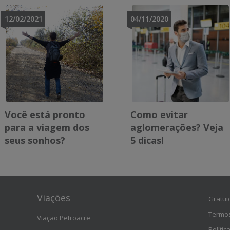
12/02/2021
04/11/2020
Você está pronto
Como evitar
para a viagem dos
aglomerações? Veja
seus sonhos?
5 dicas!
Viações
Gratui
Termos
Viação Petroacre
Polític