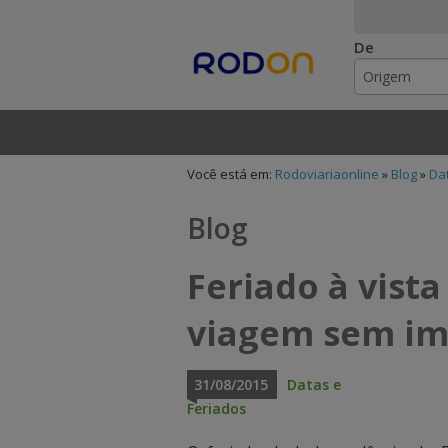
De
Rodoviariaonlin
I
I
n
n
Você está em:
Rodoviariaonline
»
Blog
»
Da
s
s
i
i
Blog
r
r
Feriado à vista
a
a
viagem sem im
o
o
n
n
31/08/2015
Datas e
o
o
Feriados