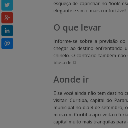
esqueça de caprichar no ‘look’ e
a
a
elegante e sim o mais confortável!
c
c
O que levar
i
i
m
m
Informe-se sobre a previsão do 
a
a
chegar ao destino enfrentando u
chinelo. O contrário também não 
p
p
blusa de lã…
a
a
Aonde ir
r
r
a
a
E se você ainda não tem destino ce
visitar: Curitiba, capital do Pa
v
v
municipal no dia 8 de setembro,
i
i
mora em Curitiba aproveita o feria
capital muito mais tranquilas para 
s
s