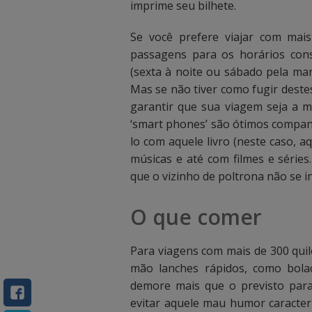
c
c
imprime seu bilhete.
a
a
Se você prefere viajar com mais
passagens para os horários cons
i
i
(sexta à noite ou sábado pela man
x
x
Mas se não tiver como fugir destes
garantir que sua viagem seja a m
a
a
‘smart phones’ são ótimos compan
d
d
lo com aquele livro (neste caso, 
músicas e até com filmes e séries
e
e
que o vizinho de poltrona não se
b
b
O que comer
u
u
s
s
Para viagens com mais de 300 qu
mão lanches rápidos, como bolac
c
c
demore mais que o previsto para
a
a
evitar aquele mau humor caracte