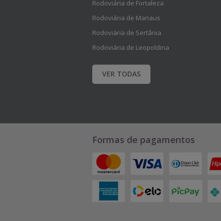
e
e
Rodoviária de Fortaleza
Rodoviária de Manaus
i
i
Rodoviária de Sertânia
s
s
Rodoviária de Leopoldina
.
.
VER TODAS
Formas de pagamentos