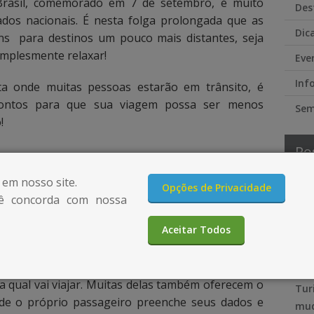
Brasil, comemorado em 7 de setembro, é muito
Des
ados nacionais. É nesta folga prolongada que as
Dic
ns para destinos um pouco mais distantes, seja
implesmente relaxar!
Eve
Inf
 onde muitas pessoas estarão em trânsito, é
pontos para que sua viagem possa ser menos
Sem
!
Po
 em nosso site.
4 p
Opções de Privacidade
arantido suas passagens de ônibus para o destino
ê concorda com nossa
con
 certo? Se ainda não realizou sua compra, ainda dá
Vai
Aceitar Todos
ções no site. Não esqueça de chegar com pelo
ess
 horário de saída do ônibus. Para retirar o seu
sua
ê vai precisar ter em mãos o voucher da compra e
 a qual vai viajar. Muitas delas também oferecem o
Tur
onde o próprio passageiro preenche seus dados e
mud