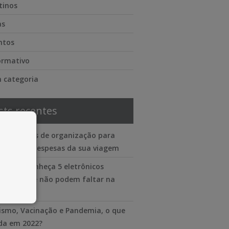
tinos
as
ntos
ormativo
 categoria
sts recentes
lataformas de organização para
trolar as despesas da sua viagem
 viajar? Conheça 5 eletrônicos
enciais que não podem faltar na
 mala
ismo, Vacinação e Pandemia, o que
a em 2022?