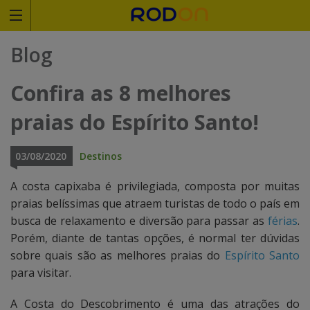
Rodoviariaonline
Blog
I
I
Confira as 8 melhores
n
n
praias do Espírito Santo!
s
s
i
i
03/08/2020
Destinos
r
r
A costa capixaba é privilegiada, composta por muitas
praias belíssimas que atraem turistas de todo o país em
a
a
busca de relaxamento e diversão para passar as
férias
.
o
o
Porém, diante de tantas opções, é normal ter dúvidas
sobre quais são as melhores praias do
Espírito Santo
n
n
para visitar.
o
o
A Costa do Descobrimento é uma das atrações do