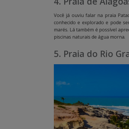
4. Praia de Alagoa
õ
õ
Você já ouviu falar na praia Pata
e
e
conhecido e explorado e pode s
marés. Lá também é possível aprec
s
s
piscinas naturais de água morna.
d
d
5. Praia do Rio G
i
i
s
s
p
p
o
o
n
n
í
í
v
v