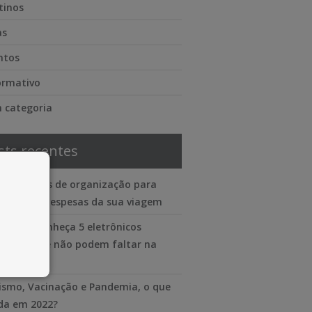
tinos
as
ntos
ormativo
 categoria
sts recentes
lataformas de organização para
trolar as despesas da sua viagem
 viajar? Conheça 5 eletrônicos
enciais que não podem faltar na
 mala
ismo, Vacinação e Pandemia, o que
a em 2022?