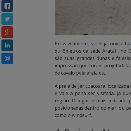
u
u
a
a
l
l
i
i
Provavelmente, você já ouviu fa
quilômetros da sede Aracati, no C
z
z
são suas grandes dunas e falési
a
a
impressão que foram projetadas à
de cavalo pela areia etc.
r
r
a
a
A praia de Jericoacoara, localizad
e vale a pena ser visitada, já q
s
s
região. O lugar é mais indicado
o
o
posicionadas dentro do mar, ou par
como o windsurf.
p
p
ç
ç