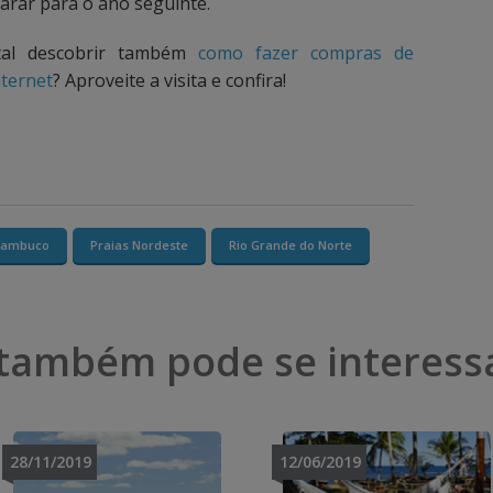
arar para o ano seguinte.
tal descobrir também
como fazer compras de
ternet
? Aproveite a visita e confira!
nambuco
Praias Nordeste
Rio Grande do Norte
também pode se interess
28/11/2019
12/06/2019