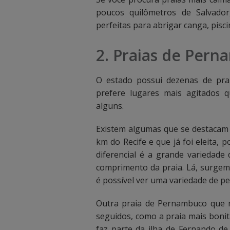
c
c
poucos quilômetros de Salvador
a
a
perfeitas para abrigar canga, pisci
i
i
2. Praias de Per
x
x
O estado possui dezenas de prai
a
a
prefere lugares mais agitados qu
d
d
alguns.
e
e
Existem algumas que se destacam 
b
b
km do Recife e que já foi eleita, 
diferencial é a grande variedade 
u
u
comprimento da praia. Lá, surgem 
s
s
é possível ver uma variedade de pe
c
c
Outra praia de Pernambuco que nã
seguidos, como a praia mais bonita
a
a
faz parte da ilha de Fernando d