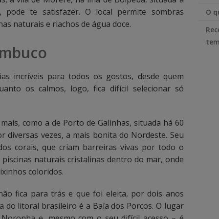
, pode te satisfazer. O local permite sombras
O q
nas naturais e riachos de água doce.
Rec
tem
nambuco
as incríveis para todos os gostos, desde quem
anto os calmos, logo, fica difícil selecionar só
mais, como a de Porto de Galinhas, situada há 60
por diversas vezes, a mais bonita do Nordeste. Seu
dos corais, que criam barreiras vivas por todo o
piscinas naturais cristalinas dentro do mar, onde
ixinhos coloridos.
o fica para trás e que foi eleita, por dois anos
 do litoral brasileiro é a Baía dos Porcos. O lugar
e Noronha e, mesmo com o seu difícil acesso – é