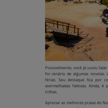
e
e
i
i
s
s
.
.
Possivelmente, você já ouviu falar
foi cenário de algumas novelas. 
férias. Seu destaque fica por
avermelhadas falésias. Ainda, é p
trilhas.
Apreciar as melhores praias do No