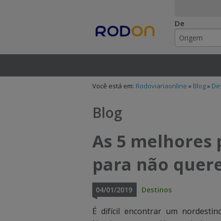
De
Rodoviariaonlin
I
I
n
n
Você está em:
Rodoviariaonline
»
Blog
»
De
s
s
i
i
Blog
r
r
As 5 melhores 
a
a
para não quere
o
o
n
n
04/01/2019
Destinos
o
o
É difícil encontrar um nordesti