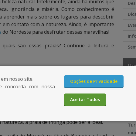
a beleza natural. Infelizmente, ainda há muitos que
Des
seca, ignorância e miséria. Como conhecimento é
Dic
sa aprender mais sobre os lugares para descobrir
r em contato com a natureza. Ainda, é importante
Eve
s
do Nordeste para desfrutar dessas maravilhas!
Inf
 quais são essas praias? Continue a leitura e
Sem
Po
 em nosso site.
4 p
Opções de Privacidade
ou passou pelas praias da vila do Arraial d’Ajuda e
ê concorda com nossa
con
 uma das melhores coisas do estado.
Vai
Aceitar Todos
metros de Porto Seguro e permite que você tenha
ess
ia de Araçaipe, quanto as badaladas, como a do
sua
natureza, a praia de Pitinga pode ser a ideal.
Tur
mud
, a vila de Moreré, na ilha de Boipeba, situada a