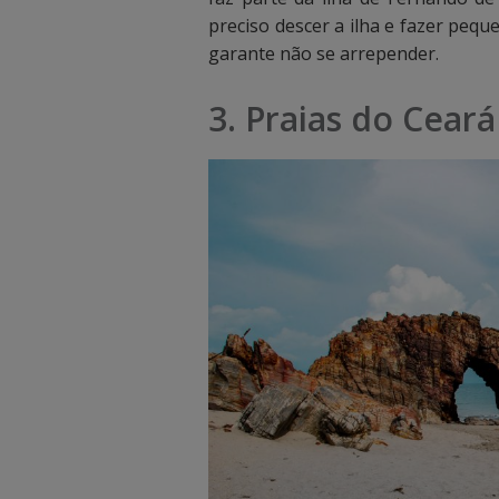
a
a
preciso descer a ilha e fazer pequ
garante não se arrepender.
c
c
i
i
3. Praias do Ceará
m
m
a
a
p
p
a
a
r
r
a
a
v
v
i
i
s
s