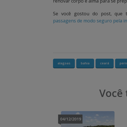
renovar corpo e alma para se prep
Se você gostou do post, que 
passagens de modo seguro pela in
alagoas
bahia
ceará
per
Você 
04/12/2019