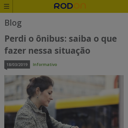
Rodoviariaonline
Blog
I
I
Perdi o ônibus: saiba o que
n
n
fazer nessa situação
s
s
i
i
18/03/2019
Informativo
r
r
a
a
o
o
n
n
o
o