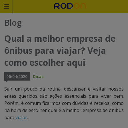
Rodoviariaonline
Blog
I
I
Qual a melhor empresa de
n
n
ônibus para viajar? Veja
s
s
como escolher aqui
i
i
r
r
06/04/2020
Dicas
a
a
Sair um pouco da rotina, descansar e visitar nossos
o
o
entes queridos são ações essenciais para viver bem.
Porém, é comum ficarmos com dúvidas e receios, como
n
n
na hora de escolher qual é a melhor empresa de ônibus
o
o
para
viajar
.