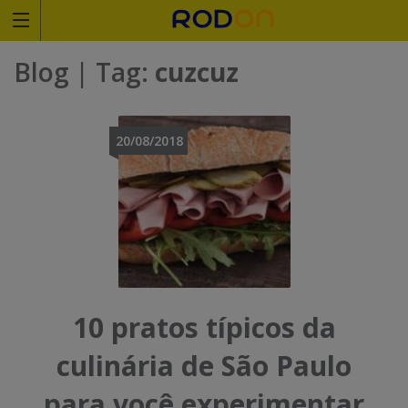
Rodoviariaonline
Blog
| Tag:
cuzcuz
I
I
n
n
20/08/2018
s
s
i
i
r
r
a
a
o
o
10 pratos típicos da
n
n
culinária de São Paulo
o
o
para você experimentar