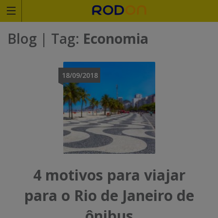
Rodoviariaonline
Blog
| Tag:
Economia
I
I
n
n
18/09/2018
s
s
i
i
r
r
a
a
o
o
4 motivos para viajar
n
n
para o Rio de Janeiro de
o
o
ônibus