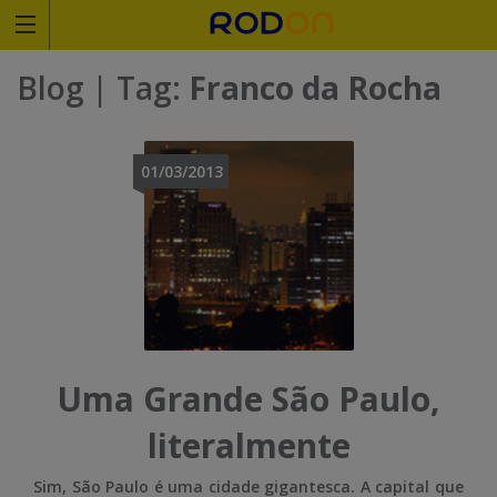
Rodoviariaonline
Blog
| Tag:
Franco da Rocha
I
I
n
n
01/03/2013
s
s
i
i
r
r
a
a
o
o
Uma Grande São Paulo,
n
n
literalmente
o
o
Sim, São Paulo é uma cidade gigantesca. A capital que