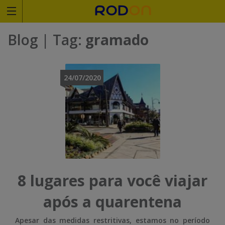
Rodoviariaonline
Blog
| Tag:
gramado
I
I
n
n
24/07/2020
s
s
i
i
r
r
a
a
o
o
8 lugares para você viajar
n
n
após a quarentena
o
o
Apesar das medidas restritivas, estamos no período