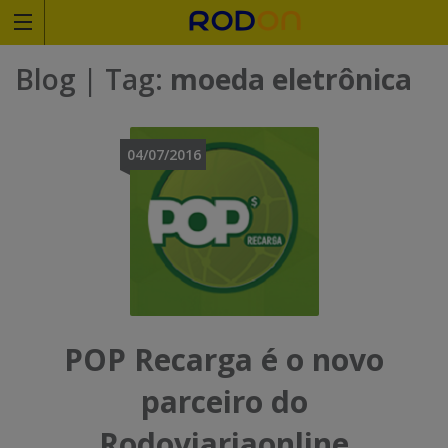
Rodoviariaonline
Blog
| Tag:
moeda eletrônica
I
I
n
n
04/07/2016
s
s
i
i
r
r
a
a
o
o
POP Recarga é o novo
n
n
parceiro do
o
o
Rodoviariaonline