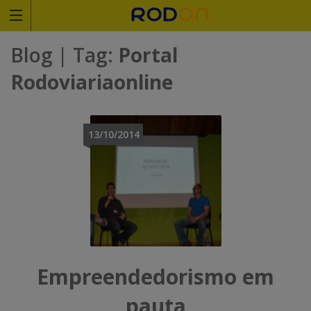
Rodoviariaonline
Blog
| Tag:
Portal
I
I
Rodoviariaonline
n
n
s
s
13/10/2014
i
i
r
r
a
a
o
o
n
n
Empreendedorismo em
o
o
pauta