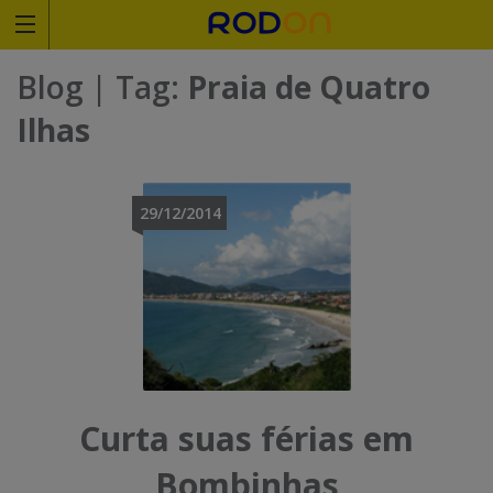
Rodoviariaonline
Blog
| Tag:
Praia de Quatro
I
I
Ilhas
n
n
s
s
29/12/2014
i
i
r
r
a
a
o
o
n
n
Curta suas férias em
o
o
Bombinhas