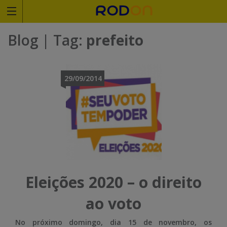
Rodoviariaonline
Blog
| Tag:
prefeito
I
I
n
n
29/09/2014
s
s
i
i
r
r
a
a
o
o
Eleições 2020 – o direito
n
n
ao voto
o
o
No próximo domingo, dia 15 de novembro, os