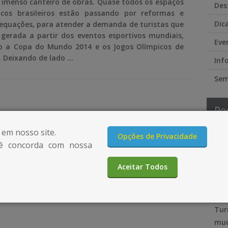
imenso canteiro de obras. Quase todos os espaços
Des
icos brasileiros estão passando por reformas e
Dic
equações, para atender a demanda de turistas que
 gerada a partir dos eventos esportivos mundiais,
Eve
 a Copa do Mundo 2014 e os Jogos Olímpicos de
. Deixando de lado …
Inf
Sem
Po
 em nosso site.
4 p
Opções de Privacidade
ê concorda com nossa
con
Vai
Aceitar Todos
ess
sua
Tur
mud