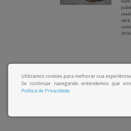
m
m
num 
públ
e
e
read
será
d
d
como
a
a
2016
c
c
i
i
d
d
Utilizamos cookies para melhorar sua experiência
a
a
Se continuar navegando entendemos que voc
d
d
Política de Privacidade.
e
e
n
n
a
a