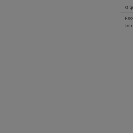
O q
Rec
tem