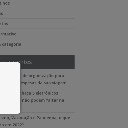
tinos
as
ntos
ormativo
 categoria
sts recentes
lataformas de organização para
trolar as despesas da sua viagem
 viajar? Conheça 5 eletrônicos
enciais que não podem faltar na
 mala
ismo, Vacinação e Pandemia, o que
a em 2022?