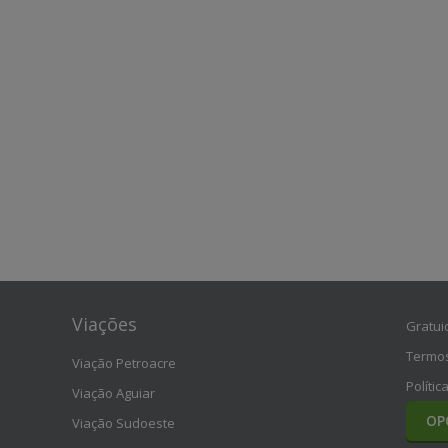
Viações
Gratui
Termos
Viação Petroacre
Polític
Viação Aguiar
OP
Viação Sudoeste