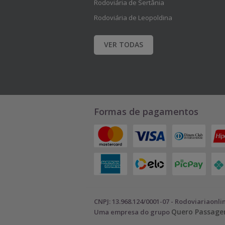
Rodoviária de Sertânia
u
u
Rodoviária de Leopoldina
a
a
VER TODAS
l
l
i
i
z
z
a
a
Formas de pagamentos
r
r
a
a
s
s
o
o
CNPJ: 13.968.124/0001-07 - Rodoviariaonli
p
p
Quero Passag
Uma empresa do grupo
ç
ç