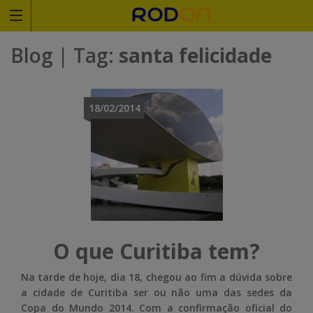
Rodoviariaonline
Blog
| Tag:
santa felicidade
I
I
n
n
18/02/2014
s
s
i
i
r
r
a
a
o
o
O que Curitiba tem?
n
n
Na tarde de hoje, dia 18, chegou ao fim a dúvida sobre
o
o
a cidade de Curitiba ser ou não uma das sedes da
Copa do Mundo 2014. Com a confirmação oficial do