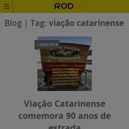
Rodoviariaonline
Blog
| Tag:
viação catarinense
I
I
n
n
12/04/2018
s
s
i
i
r
r
a
a
o
o
Viação Catarinense
n
n
comemora 90 anos de
o
o
estrada