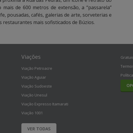
a próxima à Rua das Pedras, um ícone e retrato do
 mais de 600 metros de extensão, a “passarela”
fe, pousadas, cafés, galerias de arte, sorveterias e
 restaurantes mais sofisticados de Búzios.
Viações
Gratui
Termos
Viação Petroacre
Polític
Viação Aguiar
OP
Viação Sudoeste
Viação Unesul
Viação Expresso Itamarati
Viação 1001
VER TODAS