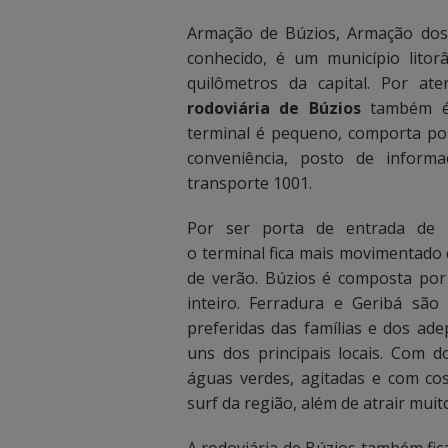
a
a
Armação de Búzios, Armação dos
c
c
conhecido, é um município litor
quilômetros da capital. Por a
i
i
rodoviária de Búzios
também é 
m
m
terminal é pequeno, comporta pou
conveniência, posto de infor
a
a
transporte 1001.
p
p
Por ser porta de entrada de u
a
a
o terminal fica mais movimentado d
de verão. Búzios é composta por 
r
r
inteiro. Ferradura e Geribá sã
a
a
preferidas das famílias e dos ad
uns dos principais locais. Com 
v
v
águas verdes, agitadas e com c
i
i
surf da região, além de atrair mui
s
s