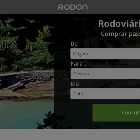
.
Rodoviár
I
I
Comprar pas
De
n
n
s
s
Para
i
i
r
r
Ida
a
a
o
o
n
n
o
o