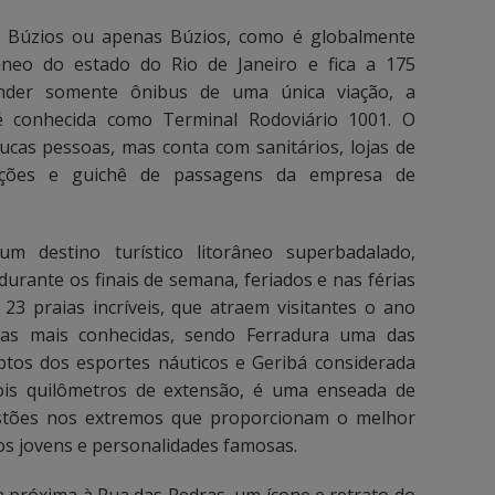
 Búzios ou apenas Búzios, como é globalmente
âneo do estado do Rio de Janeiro e fica a 175
tender somente ônibus de uma única viação, a
conhecida como Terminal Rodoviário 1001. O
cas pessoas, mas conta com sanitários, lojas de
mações e guichê de passagens da empresa de
m destino turístico litorâneo superbadalado,
urante os finais de semana, feriados e nas férias
23 praias incríveis, que atraem visitantes o ano
o as mais conhecidas, sendo Ferradura uma das
eptos dos esportes náuticos e Geribá considerada
dois quilômetros de extensão, é uma enseada de
ostões nos extremos que proporcionam o melhor
tos jovens e personalidades famosas.