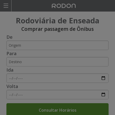
Rodoviariaonline
Rodoviária de Enseada
I
I
Comprar passagem de Ônibus
De
n
n
s
s
Para
i
i
r
r
Ida
a
a
o
o
Volta
n
n
o
o