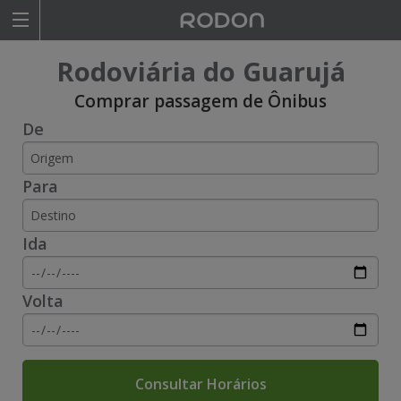
Rodoviariaonline
Rodoviária do Guarujá
I
I
Comprar passagem de Ônibus
De
n
n
s
s
Para
i
i
r
r
Ida
a
a
o
o
Volta
n
n
o
o