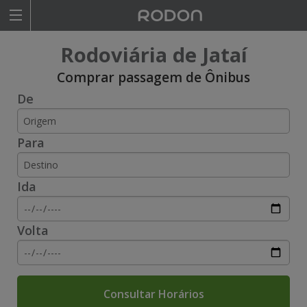
Rodoviariaonline
Rodoviária de Jataí
I
I
Comprar passagem de Ônibus
De
n
n
s
s
Para
i
i
r
r
Ida
a
a
o
o
Volta
n
n
o
o