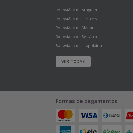
u
u
Rodoviária de Araguari
a
a
Rodoviária de Fortaleza
Rodoviária de Manaus
l
l
Rodoviária de Sertânia
i
i
Rodoviária de Leopoldina
z
z
VER TODAS
a
a
r
r
a
a
s
s
Formas de pagamentos
o
o
p
p
ç
ç