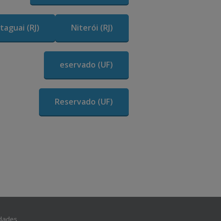
Itaguai (RJ)
Niterói (RJ)
eservado (UF)
Reservado (UF)
dades