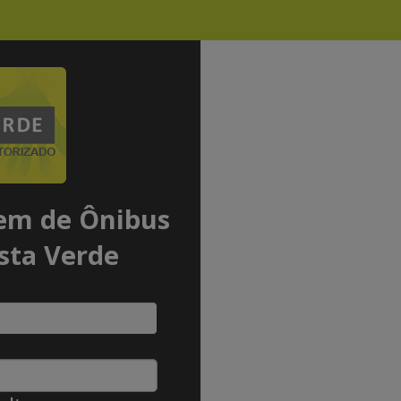
em de Ônibus
sta Verde