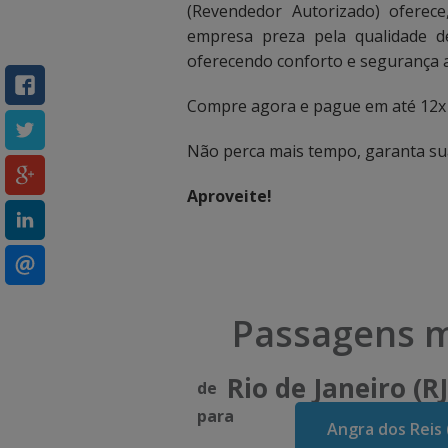
c
c
(Revendedor Autorizado) oferec
empresa preza pela qualidade de
a
a
oferecendo conforto e segurança 
i
i
Compre agora e pague em até 12x ,
x
x
Não perca mais tempo, garanta s
a
a
Aproveite!
d
d
e
e
b
b
u
u
Passagens m
s
s
Rio de Janeiro (RJ
c
c
de
para
a
a
Angra dos Reis 