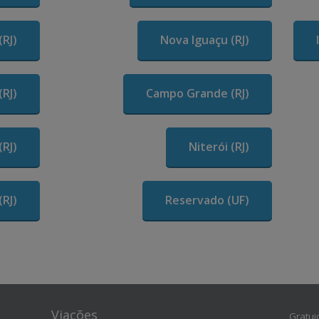
(RJ)
Nova Iguaçu (RJ)
RJ)
Campo Grande (RJ)
(RJ)
Niterói (RJ)
(RJ)
Reservado (UF)
Viações
Gratui