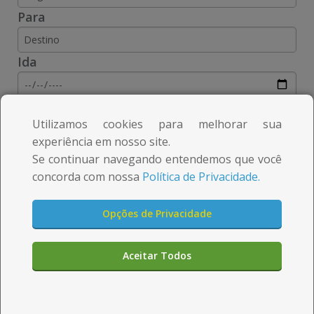
m
m
Para
e
e
d
d
Ida
a
a
Volta
c
c
Utilizamos cookies para melhorar sua
i
i
experiência em nosso site.
Se continuar navegando entendemos que você
d
d
concorda com nossa
Política de Privacidade.
a
a
d
d
Opções de Privacidade
e
e
Aceitar Todos
n
n
Aqui você pode
a
a
comprar rápido e seguro