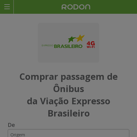
Rodoviariaonline
I
I
n
n
s
s
i
i
Comprar passagem de
r
r
Ônibus
a
a
da Viação Expresso
o
o
Brasileiro
n
n
De
o
o