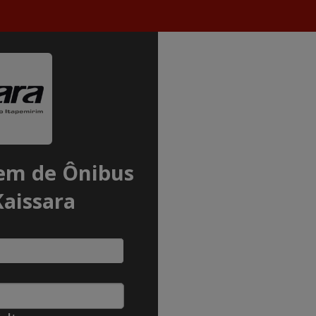
em de Ônibus
Kaissara