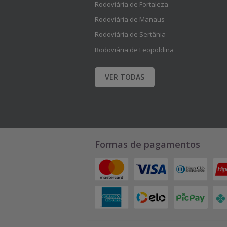
Rodoviária de Fortaleza
a
a
Rodoviária de Manaus
c
c
Rodoviária de Sertânia
i
i
Rodoviária de Leopoldina
m
m
VER TODAS
a
a
p
p
a
a
r
r
Formas de pagamentos
a
a
v
v
i
i
s
s