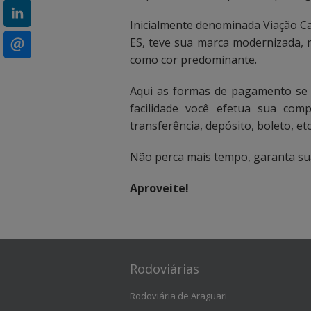
c
c
Inicialmente denominada Viação Ca
a
a
ES, teve sua marca modernizada,
i
i
como cor predominante.
x
x
Aqui as formas de pagamento se 
facilidade você efetua sua com
a
a
transferência, depósito, boleto, etc
d
d
Não perca mais tempo, garanta s
e
e
Aproveite!
b
b
u
u
s
s
Rodoviárias
c
c
a
a
Rodoviária de Araguari