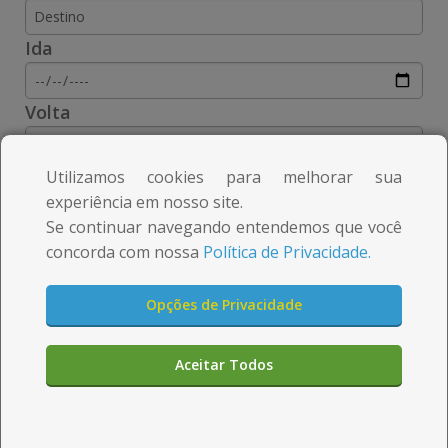
m
m
e
e
Ida
d
d
Volta
a
a
c
c
Utilizamos cookies para melhorar sua
i
i
experiência em nosso site.
Se continuar navegando entendemos que você
d
d
concorda com nossa
Política de Privacidade.
a
a
d
d
Opções de Privacidade
e
e
Aqui você pode
Aceitar Todos
n
n
comprar rápido e seguro
a
a