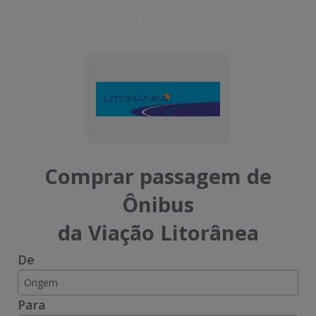
Rodoviariaonline
I
I
n
n
s
s
i
i
Comprar passagem de
r
r
Ônibus
a
a
da Viação Litorânea
o
o
De
n
n
o
o
Para