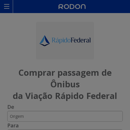
Rodoviariaonline
I
I
n
n
s
s
i
i
Comprar passagem de
r
r
Ônibus
a
a
da Viação Rápido Federal
o
o
De
n
n
o
o
Para