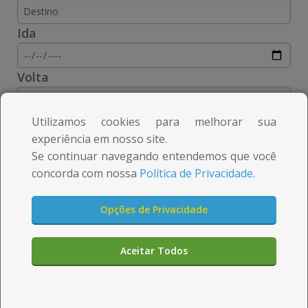
m
m
e
e
Ida
d
d
Volta
a
a
c
c
Utilizamos cookies para melhorar sua
i
i
experiência em nosso site.
Se continuar navegando entendemos que você
d
d
concorda com nossa
Política de Privacidade.
a
a
d
d
Opções de Privacidade
e
e
Aqui você pode
Aceitar Todos
n
n
comprar rápido e seguro
a
a