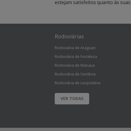
estejam satisfeitos quanto às sua
a
a
c
c
i
i
Rodoviárias
m
m
Rodoviária de Araguari
a
a
Rodoviária de Fortaleza
p
p
Rodoviária de Manaus
a
a
Rodoviária de Sertânia
r
r
Rodoviária de Leopoldina
a
a
VER TODAS
v
v
i
i
s
s