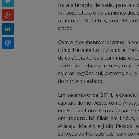
c
c
foi a alteração de sede, para a c
infraestrutura e no aumento dos 
a
a
a atender 56 linhas, com 98 ôni
i
i
viação.
x
x
Com o movimento crescente, a emp
a
a
como fretamento, turismo e tra
de colaboradores e com mais opçõe
d
d
roteiro de cidades cresceu, com a 
e
e
com as regiões sul, extremo sul e 
do norte do estado.
b
b
Em setembro de 2014, expandiu p
u
u
capitais do nordeste, como Aracaj
s
s
em Pernambuco. A frota atual é de
em Itabuna, há filiais em Ilhéus, 
c
c
Aracajú, Maceió e João Pessoa. 
a
a
serviços de transportes, com conf