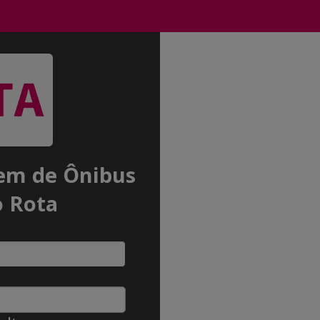
em de Ônibus
o Rota