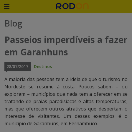
Rodoviariaonline
Blog
I
I
Passeios imperdíveis a fazer
n
n
em Garanhuns
s
s
i
i
28/07/2017
Destinos
r
r
A maioria das pessoas tem a ideia de que o turismo no
Nordeste se resume à costa. Poucos sabem – ou
a
a
exploram – municípios que nada tem a oferecer em se
o
o
tratando de praias paradisíacas e altas temperaturas,
mas que oferecem outros atrativos que despertam o
n
n
interesse de visitantes. Um desses exemplos é o
o
o
município de Garanhuns, em Pernambuco.