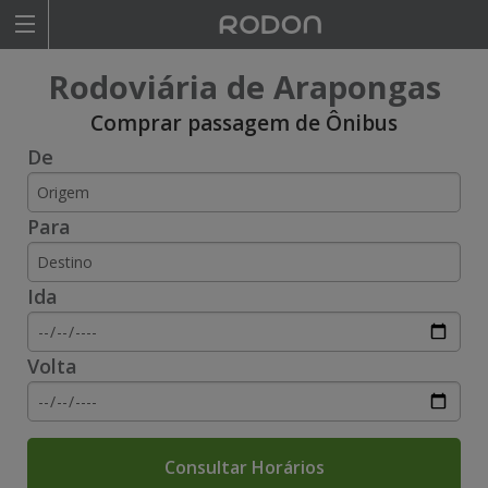
Rodoviariaonline
Rodoviária de Arapongas
I
I
Comprar passagem de Ônibus
De
n
n
s
s
Para
i
i
r
r
Ida
a
a
o
o
Volta
n
n
o
o