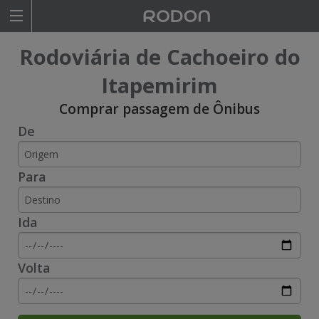
Rodoviariaonline
Rodoviária de Cachoeiro do
I
I
Itapemirim
n
n
Comprar passagem de Ônibus
s
s
De
i
i
Para
r
r
a
a
Ida
o
o
n
n
Volta
o
o