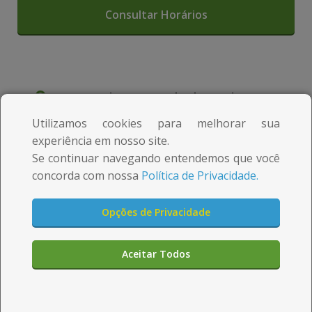
m
m
e
e
d
d
a
a
Av. Francisco Lacerda de Aguiar, 47 –
c
c
Gilberto Machado
Utilizamos cookies para melhorar sua
i
i
Cachoeiro do Itapemirim - ES
experiência em nosso site.
Se continuar navegando entendemos que você
d
d
concorda com nossa
Política de Privacidade.
24 horas
a
a
d
d
Opções de Privacidade
(28) 3521-5755
e
e
Aceitar Todos
n
n
Aqui você pode
comprar rápido e seguro
a
a