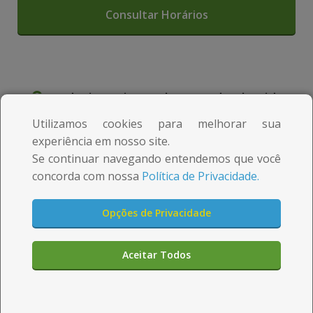
m
m
e
e
d
d
a
a
Rodovia Perimetral Tancredo Almeida
c
c
Neves, 161 Campo Mourão - PR
Utilizamos cookies para melhorar sua
i
i
experiência em nosso site.
Se continuar navegando entendemos que você
d
d
24 horas
concorda com nossa
Política de Privacidade.
a
a
(45) 3522-1621
d
d
Opções de Privacidade
(45) 3522-2590
e
e
Aceitar Todos
n
n
Aqui você pode
comprar rápido e seguro
a
a