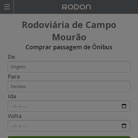
Rodoviariaonline
Rodoviária de Campo
I
I
Mourão
n
n
Comprar passagem de Ônibus
s
s
De
i
i
Para
r
r
a
a
Ida
o
o
n
n
Volta
o
o