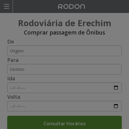
Rodoviariaonline
Rodoviária de Erechim
I
I
Comprar passagem de Ônibus
De
n
n
s
s
Para
i
i
r
r
Ida
a
a
o
o
Volta
n
n
o
o