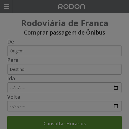
Rodoviariaonline
Rodoviária de Franca
I
I
Comprar passagem de Ônibus
De
n
n
s
s
Para
i
i
r
r
Ida
a
a
o
o
Volta
n
n
o
o