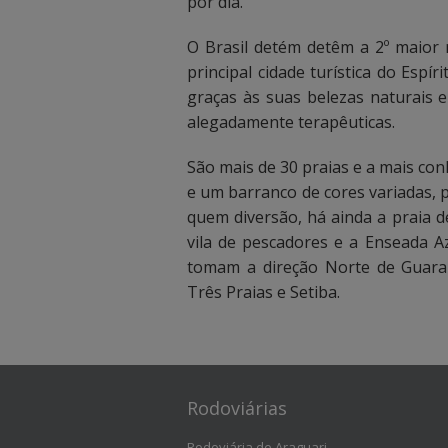
por dia.
õ
õ
O Brasil detém detêm a 2º maior 
e
e
principal cidade turística do Espír
graças às suas belezas naturais e 
s
s
alegadamente terapêuticas.
d
d
São mais de 30 praias e a mais con
i
i
e um barranco de cores variadas, 
quem diversão, há ainda a praia 
s
s
vila de pescadores e a Enseada A
p
p
tomam a direção Norte de Guarap
Três Praias e Setiba.
o
o
n
n
í
í
Rodoviárias
v
v
Rodoviária de Araguari