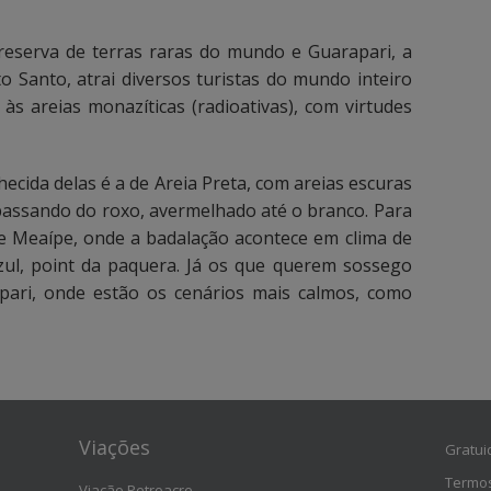
reserva de terras raras do mundo e Guarapari, a
ito Santo, atrai diversos turistas do mundo inteiro
às areias monazíticas (radioativas), com virtudes
hecida delas é a de Areia Preta, com areias escuras
passando do roxo, avermelhado até o branco. Para
de Meaípe, onde a badalação acontece em clima de
zul, point da paquera. Já os que querem sossego
ari, onde estão os cenários mais calmos, como
Viações
Gratui
Termos
Viação Petroacre