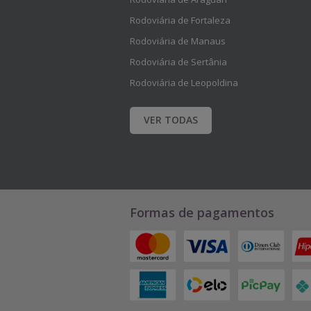
e
e
Rodoviária de Fortaleza
i
i
Rodoviária de Manaus
s
s
Rodoviária de Sertânia
.
.
Rodoviária de Leopoldina
VER TODAS
Formas de pagamentos