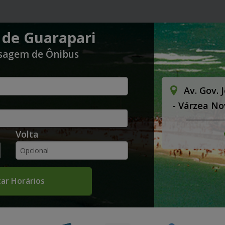
 de Guarapari
sagem de Ônibus
Av. Gov. 
- Várzea No
Volta