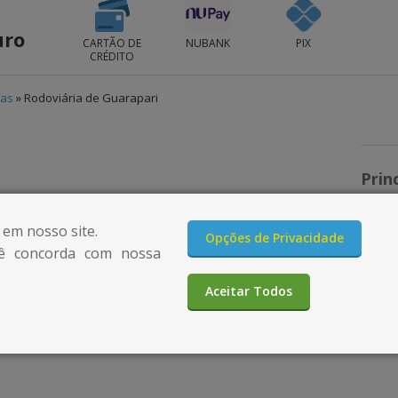
uro
CARTÃO DE
NUBANK
PIX
CRÉDITO
ias
»
Rodoviária de Guarapari
Prin
da R
 em nosso site.
Opções de Privacidade
ê concorda com nossa
Aceitar Todos