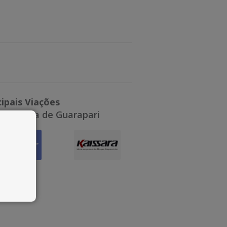
cipais Viações
odoviária de Guarapari