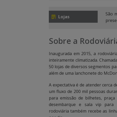
u
u
São m
a
a
Lojas
presen
l
l
i
i
Sobre a Rodoviári
z
z
Inaugurada em 2015, a rodoviár
a
a
inteiramente climatizada. Chamad
r
r
50 lojas de diversos segmentos par
além de uma lanchonete do McDona
a
a
A expectativa é de atender cerca 
s
s
um fluxo de 200 mil pessoas dura
o
o
para emissão de bilhetes, praça
desembarque e sala vip para 
p
p
rodoviária também recebe as linha
ç
ç