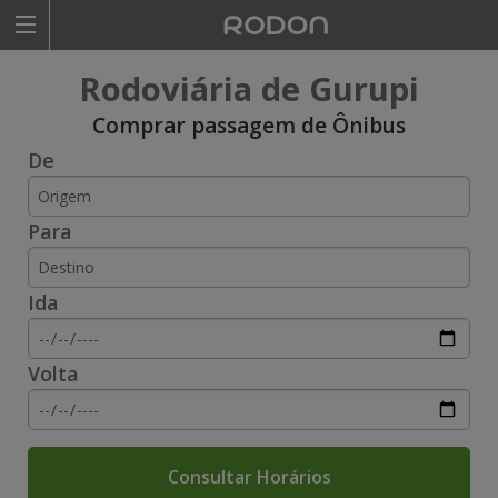
Rodoviariaonline
Rodoviária de Gurupi
I
I
Comprar passagem de Ônibus
De
n
n
s
s
Para
i
i
r
r
Ida
a
a
o
o
Volta
n
n
o
o