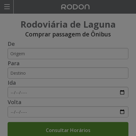
Rodoviariaonline
Rodoviária de Laguna
I
I
Comprar passagem de Ônibus
De
n
n
s
s
Para
i
i
r
r
Ida
a
a
o
o
Volta
n
n
o
o