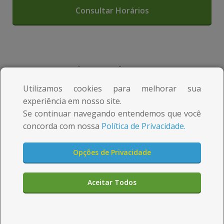
m
m
e
e
d
d
a
a
R. Mariano Sendras Santos, s/n
c
c
Duque de Caxias - RJ
Utilizamos cookies para melhorar sua
i
i
experiência em nosso site.
Se continuar navegando entendemos que você
d
d
24 horas
concorda com nossa
Política de Privacidade.
a
a
(21) 2772-0255
d
d
Opções de Privacidade
e
e
Aqui você pode
Aceitar Todos
n
n
comprar rápido e seguro
a
a