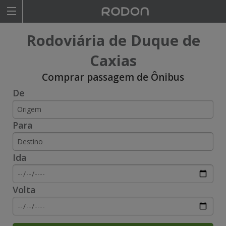
Rodoviariaonline
Rodoviária de Duque de
I
I
Caxias
n
n
Comprar passagem de Ônibus
s
s
De
i
i
Para
r
r
a
a
Ida
o
o
n
n
Volta
o
o