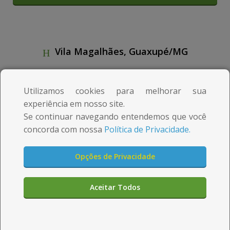
m
m
e
e
d
d
Vila Magalhães, Guaxupé/MG
a
a
c
c
Aqui você pode
Utilizamos cookies para melhorar sua
i
i
comprar rápido e seguro
experiência em nosso site.
Se continuar navegando entendemos que você
d
d
concorda com nossa
Política de Privacidade.
a
a
CARTÃO DE
NUBANK
PIX
CRÉDITO
d
d
Opções de Privacidade
e
e
Aceitar Todos
n
n
Acesso Rápido
a
a