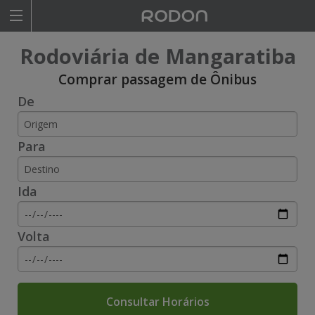
Rodoviariaonline
Rodoviária de Mangaratiba
I
I
Comprar passagem de Ônibus
De
n
n
s
s
Para
i
i
r
r
Ida
a
a
o
o
Volta
n
n
o
o