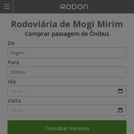
Rodoviariaonline
Rodoviária de Mogi Mirim
I
I
Comprar passagem de Ônibus
De
n
n
s
s
Para
i
i
r
r
Ida
a
a
o
o
Volta
n
n
o
o