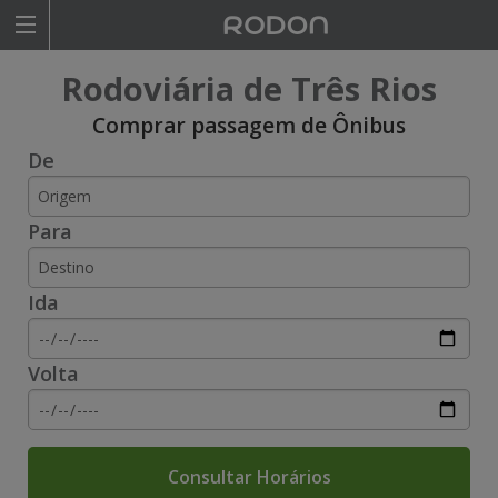
Rodoviariaonline
Rodoviária de Três Rios
I
I
Comprar passagem de Ônibus
De
n
n
s
s
Para
i
i
r
r
Ida
a
a
o
o
Volta
n
n
o
o